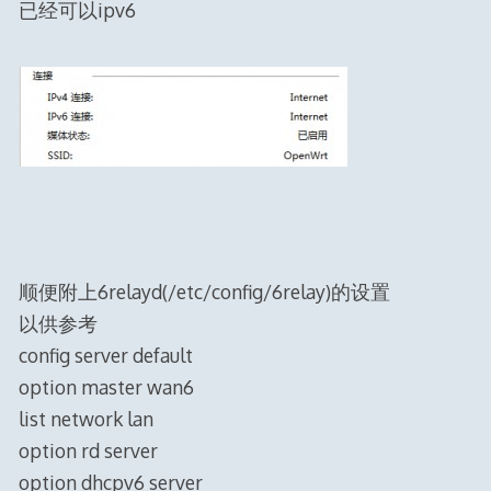
已经可以ipv6
顺便附上6relayd(/etc/config/6relay)的设置
以供参考
config server default
option master wan6
list network lan
option rd server
option dhcpv6 server