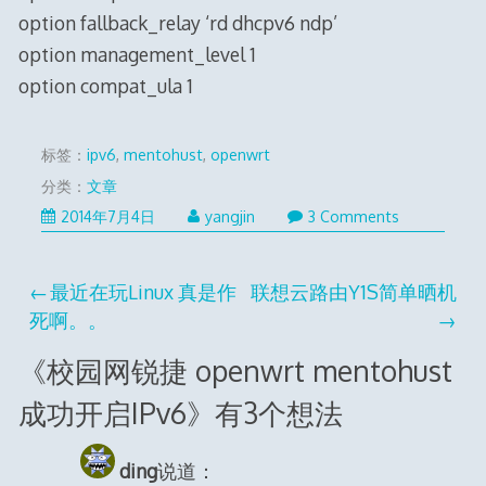
option fallback_relay ‘rd dhcpv6 ndp’
option management_level 1
option compat_ula 1
标签：
ipv6
,
mentohust
,
openwrt
分类：
文章
2016
2014年7月4日
yangjin
3 Comments
年
8
文
最近在玩Linux 真是作
联想云路由Y1S简单晒机
月
6
死啊。。
章
日
《
校园网锐捷 openwrt mentohust
导
成功开启IPv6
》有3个想法
航
ding
说道：